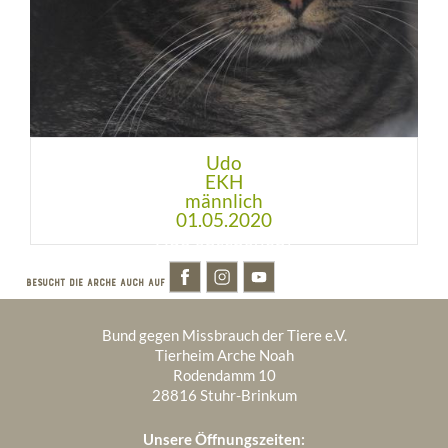
Udo
EKH
männlich
01.05.2020
BESUCHT DIE ARCHE AUCH AUF
Bund gegen Missbrauch der Tiere e.V.
Tierheim Arche Noah
Rodendamm 10
28816 Stuhr-Brinkum
Unsere Öffnungszeiten: